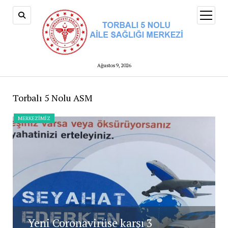
menüy
aç
Ağustos 9, 2026
Torbalı 5 Nolu ASM
MERKEZİMİZ
ME
Yeni Coronavirüse karşı 3